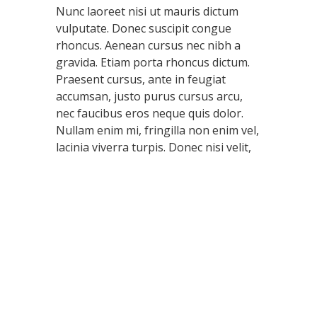
Nunc laoreet nisi ut mauris dictum
vulputate. Donec suscipit congue
rhoncus. Aenean cursus nec nibh a
gravida. Etiam porta rhoncus dictum.
Praesent cursus, ante in feugiat
accumsan, justo purus cursus arcu,
nec faucibus eros neque quis dolor.
Nullam enim mi, fringilla non enim vel,
lacinia viverra turpis. Donec nisi velit,
sagittis at orci euismod, pretium mollis
nibh. Proin ut scelerisque neque, sed
tristique arcu. Nulla ullamcorper
mauris dui, sed cursus ipsum pulvinar
non. Suspendisse fermentum quis
nulla rhoncus bibendum. Nam ipsum
dolor, malesuada sit amet ornare
congue, elementum quis dolor.
Interdum et malesuada fames ac ante
ipsum primis in faucibus. Integer non